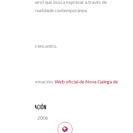
(Xosé Lois Romero) que busca expresar a través de
coreografías a realidade contemporánea.
O seu
Alento
é a historia dese encontro.
NULL
Máis Información:
Web oficial de Nova Galega de
Danza
ANOS PARTICIPACIÓN
2004
2006
FESTIVAL: