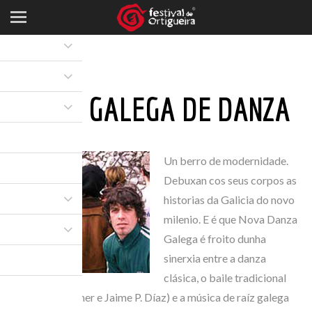
NOVA GALEGA DE DANZA
Un berro de modernidade.
Debuxan cos seus corpos as
historias da Galicia do novo
milenio. E é que Nova Danza
Galega é froito dunha
sinerxia entre a danza
clásica, o baile tradicional
(Vicente Colomer e Jaime P. Díaz) e a música de raíz galega