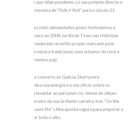
celtas europeos que tiñan pendente, co seu potente directo e
a súa premiada mestura de “Folk n’ Roll” para o século 21.
O sexteto, un dos máIs demandados polos festivaleiros a
través da web,
nace en 2004, na illa de Tiree, nas Hébridas
escocesas, ten madurado un estilo propio, marcado pola
combinación de música tradicional, sons urbanos do rock e
non poucos elementos pop.
No seu primeiro concerto en Galicia, Skerryvore
despregarán toda a súa energía e o seu oficio sobre os
escenarios para levantar ao personal cos temas do álbum
homónimo, o terceiro da súa brillante carreira, tras “On the
road” e “West coast life”. Unha aposta segura para empezar a
edición 2011 por todo o alto.