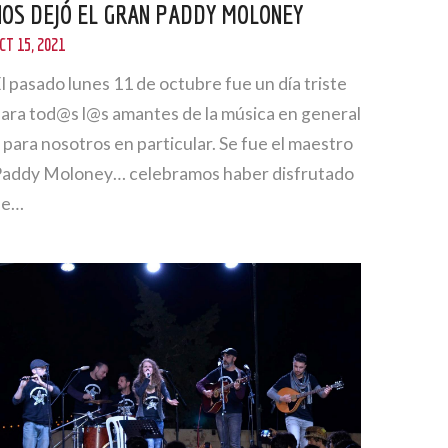
NOS DEJÓ EL GRAN PADDY MOLONEY
CT 15, 2021
l pasado lunes 11 de octubre fue un día triste
ara tod@s l@s amantes de la música en general
 para nosotros en particular. Se fue el maestro
addy Moloney… celebramos haber disfrutado
de…