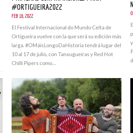
#ORTIGUEIRA2022
O
FEB 16, 2022
E
El Festival Internacional do Mundo Celta de
p
Ortigueira vuelve con la que será su edición más
y
larga. #OMáisLongoDaHistoria tendrá lugar del
P
10 al 17 de julio, con Tanxugueiras y Red Hot
Chilli Pipers como…