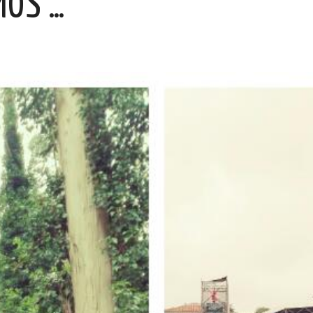
MOS …