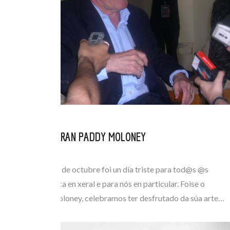
DEIXOUNOS O GRAN PADDY MOLONEY
OUT 15, 2021
O pasado luns 11 de octubre foi un día triste para tod@s @s
amantes da música en xeral e para nós en particular. Foise o
mestre Paddy Moloney, celebramos ter desfrutado da súa arte…