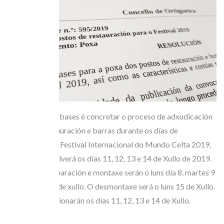
O obxecto das bases é concretar o proceso de adxudicación
postos de restauración e barras durante os días de
celebración do Festival Internacional do Mundo Celta 2019,
que se desenvolverá os días 11, 12, 13 e 14 de Xullo de 2019.
Os días de preparación e montaxe serán o luns día 8, martes 9
e mércores 10 de xullo. O desmontaxe será o luns 15 de Xullo.
Os postos funcionarán os días 11, 12, 13 e 14 de Xullo.