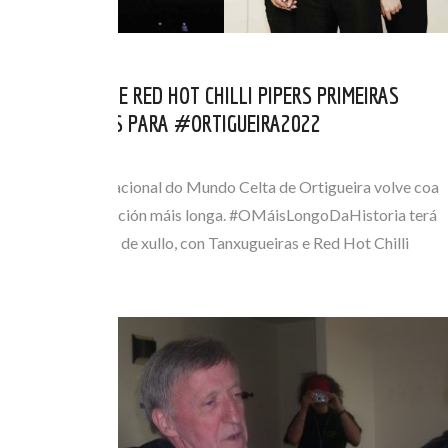
TANXUGUEIRAS E RED HOT CHILLI PIPERS PRIMEIRAS
CONFIRMACIÓNS PARA #ORTIGUEIRA2022
FEB 16, 2022
O Festival Internacional do Mundo Celta de Ortigueira volve coa
que será a súa edición máis longa. #OMáisLongoDaHistoria terá
lugar do 10 ao 17 de xullo, con Tanxugueiras e Red Hot Chilli
Pipers como…