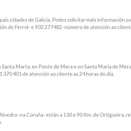
pais cidades de Galicia. Podes solicitar máis información s
ión de Ferrol- e 902 277482 -número de atención ao client
 en Santa Marta, en Ponte de Mera e en Santa María de Mera
370 401 de atención ao cliente as 24 horas do día.
Alvedro -na Coruña- están a 130 e 90 Km. de Ortigueira, 
.