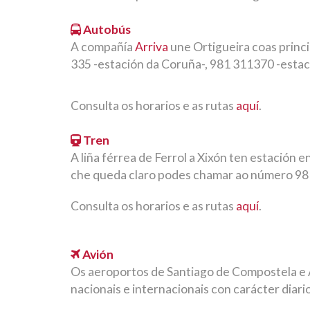
Autobús
A compañía
Arriva
une Ortigueira coas princi
335 -estación da Coruña-, 981 311370 -estac
Consulta os horarios e as rutas
aquí
.
Tren
A liña férrea de Ferrol a Xixón ten estación
che queda claro podes chamar ao número 981 
Consulta os horarios e as rutas
aquí
.
Avión
Os aeroportos de Santiago de Compostela e 
nacionais e internacionais con carácter diario