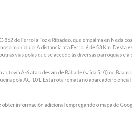
 AC-862 de Ferrol a Foz e Ribadeo, que empalma en Neda co
noso municipio. A distancia ata Ferrol é de 53 Km. Desta es
outras vías polas que se accede ás diversas parroquias e a
 a autovía A-6 ata o desvío de Rábade (saída 510) ou Baamo
eira pola AC-101. Esta rota remata no aparcadoiro oficial
ta e obter información adicional empregando o mapa de Goo