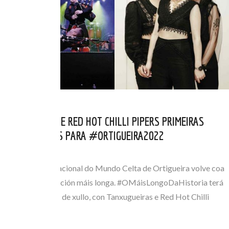
TANXUGUEIRAS E RED HOT CHILLI PIPERS PRIMEIRAS
CONFIRMACIÓNS PARA #ORTIGUEIRA2022
FEB 16, 2022
O Festival Internacional do Mundo Celta de Ortigueira volve coa
que será a súa edición máis longa. #OMáisLongoDaHistoria terá
lugar do 10 ao 17 de xullo, con Tanxugueiras e Red Hot Chilli
Pipers como…