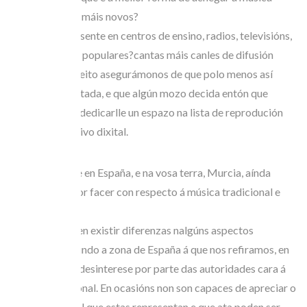
tradicional aos máis novos?
Debe estar presente en centros de ensino, radios, televisións,
internet, festas populares?cantas máis canles de difusión
mellor. Deste xeito asegurámonos de que polo menos así
poida ser escoitada, e que algún mozo decida entón que
merece a pena dedicarlle un espazo na lista de reprodución
do seu dispositivo dixital.
3.- Creedes que en España, e na vosa terra, Murcia, aínda
queda moito por facer con respecto á música tradicional e
folk?
Aínda que poden existir diferenzas nalgúns aspectos
concretos segundo a zona de España á que nos refiramos, en
xeral existe un desinterese por parte das autoridades cara á
música tradicional. En ocasións non son capaces de apreciar o
tesouro cultural que estas representan e que ata poden ser