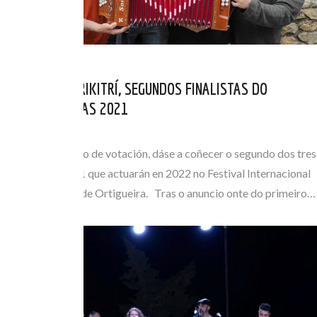
OS GALEGOS TRIKITRÍ, SEGUNDOS FINALISTAS DO
CONCURSO RUNAS 2021
XUL 29, 2021
Finalizado o prazo de votación, dáse a coñecer o segundo dos tres
finalistas de 2021 que actuarán en 2022 no Festival Internacional
do Mundo Celta de Ortigueira. Tras o anuncio onte do primeiro…