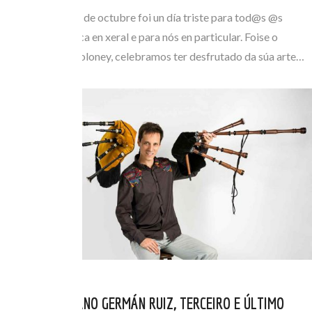
O pasado luns 11 de octubre foi un día triste para tod@s @s
amantes da música en xeral e para nós en particular. Foise o
mestre Paddy Moloney, celebramos ter desfrutado da súa arte…
O VALLISOLETANO GERMÁN RUIZ, TERCEIRO E ÚLTIMO