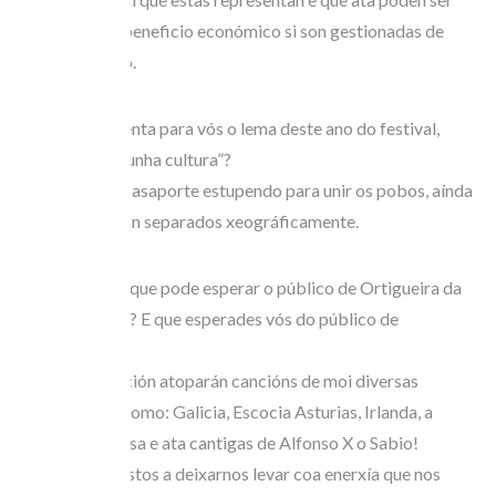
unha fonte de beneficio económico si son gestionadas de
xeito adecuado.
4.- Que representa para vós o lema deste ano do festival,
“Oito nacións, unha cultura”?
A música é un pasaporte estupendo para unir os pobos, aínda
que estes estean separados xeográficamente.
5.- Finalmente, que pode esperar o público de Ortigueira da
vosa actuación? E que esperades vós do público de
Ortigueira?
Na nosa actuación atoparán cancións de moi diversas
procedencias como: Galicia, Escocia Asturias, Irlanda, a
Bretaña francesa e ata cantigas de Alfonso X o Sabio!
Estamos dispostos a deixarnos levar coa enerxía que nos