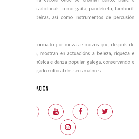
instrumentos tradicionais como gaita, pandeireta, tamboril,
bombo e pandeiras, así como instrumentos de percusión
menores.
O grupo está formado por mozas e mozos que, despois de
anos na escola, mostran en actuacións a beleza, riqueza e
variedade da música e danza popular galega, conservando e
difundindo o legado cultural dos seus maiores.
ANOS PARTICIPACIÓN
2024
FESTIVAL: