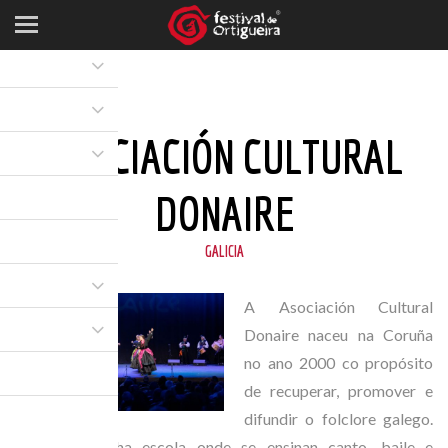
ASOCIACIÓN CULTURAL
DONAIRE
GALICIA
A Asociación Cultural
Donaire naceu na Coruña
no ano 2000 co propósito
de recuperar, promover e
difundir o folclore galego.
Dispoñen dunha escola onde se ensinan canto, baile e