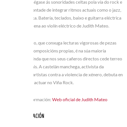
no se caiga
– achégase ás sonoridades celtas pola vía do rock e
con decidida vontade de integrar ritmos actuais como o jazz,
o funkie ou o ska. Batería, teclados, baixo e guitarra eléctrica
reforzan en escena ao violín eléctrico de Judith Mateo.
O seu repertorio, que conxuga lecturas vigorosas de pezas
tradicionais e composicións propias, é na súa maioría
instrumental, aínda que nos seus cañeros directos cede terreo
aos temas vocais. A castelán manchega, activista da
Asociación de artistas contra a violencia de xénero, debuta en
Ortigueira tras actuar no Viña Rock.
Máis Información:
Web oficial de Judith Mateo
ANOS PARTICIPACIÓN
2009
FESTIVAL: