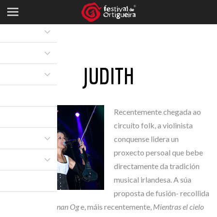
JUDITH
Recentemente chegada ao
circuíto folk, a violinista
conquense lidera un
proxecto persoal que bebe
directamente da tradición
musical irlandesa. A súa
proposta de fusión- recollida
nos álbums
Tir nan Og
e, máis recentemente,
Mientras el cielo