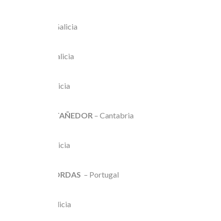
D’SÚPETO
– Galicia
MAIANAS
– Galicia
NIMBOS
– Galicia
JUAN SAIZ – TAÑEDOR
– Cantabria
BRIXELA
– Galicia
TREVO DE CORDAS
– Portugal
GUEZOS
– Galicia