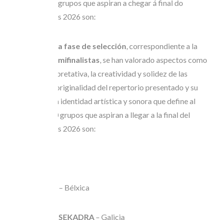
Festival. Os 10 grupos que aspiran a chegar á final do
Concurso Runas 2026 son:
En esta
primera fase de selección
, correspondiente a la
elección de semifinalistas
, se han valorado aspectos como
la calidad interpretativa, la creatividad y solidez de las
propuestas, la originalidad del repertorio presentado y su
conexión con la identidad artística y sonora que define al
Festival.
Los 10 grupos que aspiran a llegar a la final del
Concurso Runas 2026 son:
JDC
– Madrid
AÉROKORDA
– Bélxica
LENI PÉREZ & SEKADRA
– Galicia