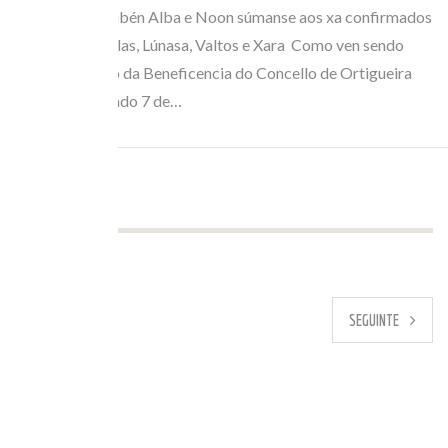
Anxo Lorenzo, Rubén Alba e Noon súmanse aos xa confirmados
Yves Lambert, Solas, Lúnasa, Valtos e Xara Como ven sendo
habitual, o Teatro da Beneficencia do Concello de Ortigueira
acolleu, este sábado 7 de…
PREVIO
SEGUINTE