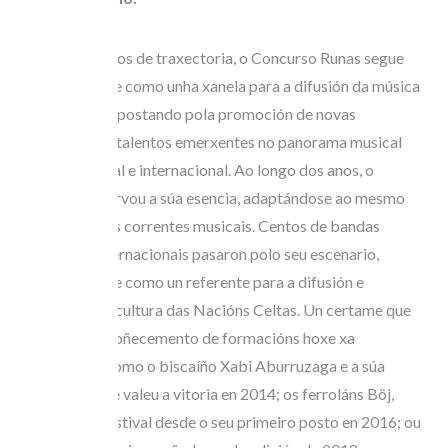
Con case 30 anos de traxectoria, o Concurso Runas segue
consolidándose como unha xanela para a difusión da música
folk e de raíz, apostando pola promoción de novas
formacións ou talentos emerxentes no panorama musical
galego, nacional e internacional. Ao longo dos anos, o
certame conservou a súa esencia, adaptándose ao mesmo
tempo ás novas correntes musicais. Centos de bandas
nacionais e internacionais pasaron polo seu escenario,
consolidándose como un referente para a difusión e
proxección da cultura das Nacións Celtas. Un certame que
impulsou o recoñecemento de formacións hoxe xa
consagradas como o biscaíño Xabi Aburruzaga e a súa
trikitixa, que lle valeu a vitoria en 2014; os ferroláns Böj,
habituais no festival desde o seu primeiro posto en 2016; ou