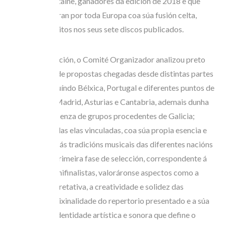
os polacos Beltaine, gañadores da edición de 2018 e que
actualmente xiran por toda Europa coa súa fusión celta,
acumulando éxitos nos seus sete discos publicados.
Nesta nova edición, o Comité Organizador analizou preto
dunha vintena de propostas chegadas desde distintas partes
do mundo, incluíndo Bélxica, Portugal e diferentes puntos de
España como Madrid, Asturias e Cantabria, ademais dunha
destacada presenza de grupos procedentes de Galicia;
formacións todas elas vinculadas, coa súa propia esencia e
personalidade, ás tradicións musicais das diferentes nacións
celtas. Nesta primeira fase de selección, correspondente á
elección de semifinalistas, valoráronse aspectos como a
calidade interpretativa, a creatividade e solidez das
propostas, a orixinalidade do repertorio presentado e a súa
conexión coa identidade artística e sonora que define o