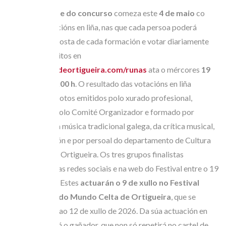
A
segunda fase do concurso
comeza este
4 de maio
co
inicio das votacións en liña, nas que cada persoa poderá
escoitar a proposta de cada formación e votar diariamente
por ata 3 favoritos en
www.festivaldeortigueira.com/runas
ata o mércores
19
de maio ás 14:00 h
. O resultado das votacións en liña
sumarase aos votos emitidos polo xurado profesional,
seleccionado polo Comité Organizador e formado por
profesionais da música tradicional galega, da crítica musical,
da comunicación e por persoal do departamento de Cultura
do Concello de Ortigueira. Os tres grupos finalistas
anunciaranse nas redes sociais e na web do Festival entre o 19
e o 22 de maio. Estes
actuarán o 9 de xullo no Festival
Internacional do Mundo Celta de Ortigueira
, que se
celebrará do 8 ao 12 de xullo de 2026. Da súa actuación en
Ortigueira sairá o gañador, que non só repetirá no cartel de