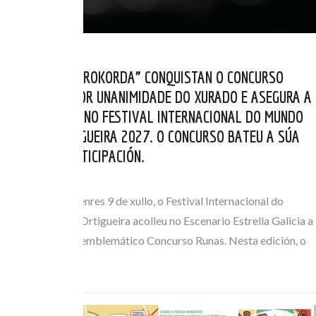
OS BELGAS “AÉROKORDA” CONQUISTAN O CONCURSO
RUNAS 2026 POR UNANIMIDADE DO XURADO E ASEGURA A
SÚA PRESENZA NO FESTIVAL INTERNACIONAL DO MUNDO
CELTA DE ORTIGUEIRA 2027. O CONCURSO BATEU A SÚA
MARCA DE PARTICIPACIÓN.
XUL 10, 2026
Na xornada do venres 9 de xullo, o Festival Internacional do
Mundo Celta de Ortigueira acolleu no Escenario Estrella Galicia a
gran final do seu emblemático Concurso Runas. Nesta edición, o
trío belga de…