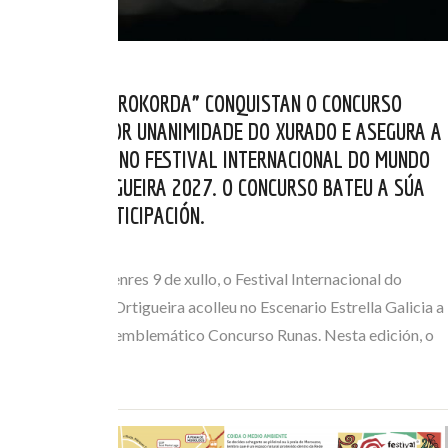
OS BELGAS “AÉROKORDA” CONQUISTAN O CONCURSO
RUNAS 2026 POR UNANIMIDADE DO XURADO E ASEGURA A
SÚA PRESENZA NO FESTIVAL INTERNACIONAL DO MUNDO
CELTA DE ORTIGUEIRA 2027. O CONCURSO BATEU A SÚA
MARCA DE PARTICIPACIÓN.
XUL 10, 2026
Na xornada do venres 9 de xullo, o Festival Internacional do
Mundo Celta de Ortigueira acolleu no Escenario Estrella Galicia a
gran final do seu emblemático Concurso Runas. Nesta edición, o
trío belga de…