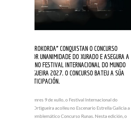
OS BELGAS “AÉROKORDA” CONQUISTAN O CONCURSO
RUNAS 2026 POR UNANIMIDADE DO XURADO E ASEGURA A
SÚA PRESENZA NO FESTIVAL INTERNACIONAL DO MUNDO
CELTA DE ORTIGUEIRA 2027. O CONCURSO BATEU A SÚA
MARCA DE PARTICIPACIÓN.
XUL 10, 2026
Na xornada do venres 9 de xullo, o Festival Internacional do
Mundo Celta de Ortigueira acolleu no Escenario Estrella Galicia a
gran final do seu emblemático Concurso Runas. Nesta edición, o
trío belga de…