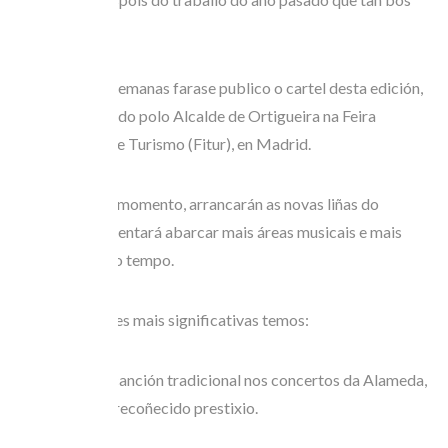
acollida tivo.
Nas vindeiras semanas farase publico o cartel desta edición,
e será presentado polo Alcalde de Ortigueira na Feira
Internacional de Turismo (Fitur), en Madrid.
A partir de ese momento, arrancarán as novas liñas do
festival, que intentará abarcar mais áreas musicais e mais
permanencia no tempo.
Como novidades mais significativas temos:
– presenza de canción tradicional nos concertos da Alameda,
con grupos de recoñecido prestixio.