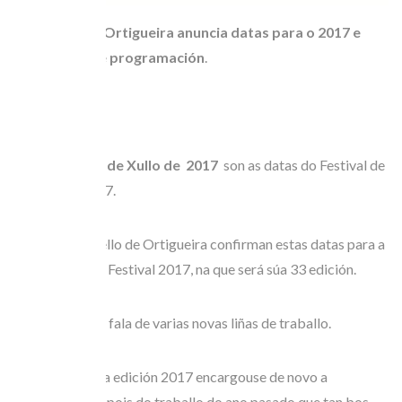
O Festival de Ortigueira anuncia datas para o 2017 e
novas liñas de programación
.
13, 14, 15 e 16 de Xullo de 2017
son as datas do Festival de
Ortigueira 2017.
Dende o Concello de Ortigueira confirman estas datas para a
celebración do Festival 2017, na que será súa 33 edición.
A organización fala de varias novas liñas de traballo.
O cartel de esta edición 2017 encargouse de novo a
Reizentolo, despois do traballo do ano pasado que tan bos