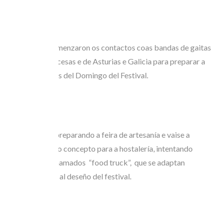
Ademais xa comenzaron os contactos coas bandas de gaitas
bretoas e escocesas e de Asturias e Galicia para preparar a
saída de Bandas del Domingo del Festival.
Tamén estase preparando a feira de artesanía e vaise a
deseñar un novo concepto para a hostalería, intentando
potenciar os chamados “food truck”, que se adaptan
perfectamente al deseño del festival.