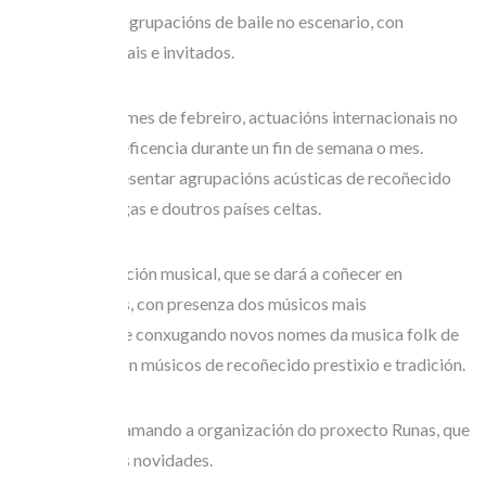
– presenza de agrupacións de baile no escenario, con
formacións locais e invitados.
– a partires do mes de febreiro, actuacións internacionais no
Teatro da Beneficencia durante un fin de semana o mes.
Intentarase presentar agrupacións acústicas de recoñecido
prestixio, galegas e doutros países celtas.
– e a programación musical, que se dará a coñecer en
próximas datas, con presenza dos músicos mais
internacionais e conxugando novos nomes da musica folk de
toda Europa con músicos de recoñecido prestixio e tradición.
– Estase programando a organización do proxecto Runas, que
traerá algunhas novidades.