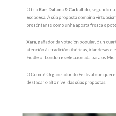
O trío
Rae, Dalama & Carballido,
segundo na v
escocesa. A súa proposta combina virtuosismo 
preséntanse como unha aposta fresca e pot
Xara
, gañador da votación popular, é un cuar
atención ás tradicións ibéricas, irlandesas e
Fiddle of London e seleccionada para os Mic
O Comité Organizador do Festival non quere d
destacar o alto nivel das súas propostas.