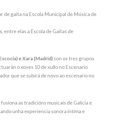
r de gaita na Escola Municipal de Música de
, entre elas a Escola de Gaitas de
 Escocia) e Xara (Madrid)
son os tres grupos
tuarán o xoves 10 de xullo no Escenario
ador que se subirá de novo ao escenario no
usiona as tradicións musicais de Galicia e
eando unha experiencia sonora íntima e