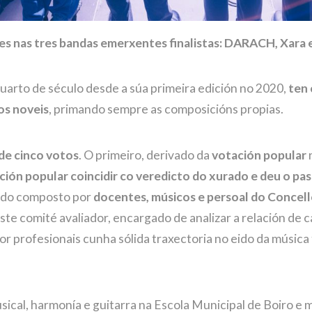
ses nas tres bandas emerxentes finalistas: DARACH, Xara 
arto de século desde a súa primeira edición no 2020,
ten 
os noveis
, primando sempre as composicións propias.
de cinco votos
. O primeiro, derivado da
votación popular
n
ción popular coincidir co veredicto do xurado e deu o pase
ado composto por
docentes, músicos e persoal do Concel
te comité avaliador, encargado de analizar a relación de ca
por profesionais cunha sólida traxectoria no eido da música 
sical, harmonía e guitarra na Escola Municipal de Boiro e mú