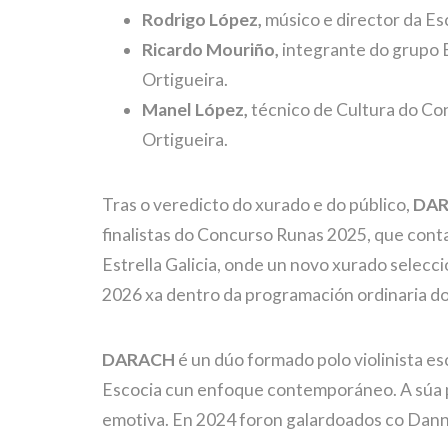
Rodrigo López,
músico e director da Es
Ricardo Mouriño,
integrante do grupo B
Ortigueira.
Manel López,
técnico de Cultura do Conc
Ortigueira.
Tras o veredicto do xurado e do público,
DARA
finalistas do Concurso Runas 2025, que cont
Estrella Galicia, onde un novo xurado selec
2026 xa dentro da programación ordinaria do
DARACH
é un dúo formado polo violinista es
Escocia cun enfoque contemporáneo. A súa pr
emotiva. En 2024 foron galardoados co Dann