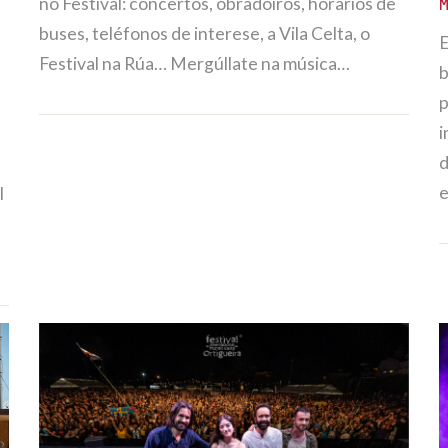
no Festival: concertos, obradoiros, horarios de
M
buses, teléfonos de interese, a Vila Celta, o
E
Festival na Rúa… Mergúllate na música…
b
p
i
d
l