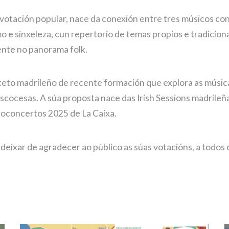
otación popular, nace da conexión entre tres músicos con 
e sinxeleza, cun repertorio de temas propios e tradicionai
ente no panorama folk.
teto madrileño de recente formación que explora as músicas
 escocesas. A súa proposta nace das Irish Sessions madrileña
roconcertos 2025 de La Caixa.
eixar de agradecer ao público as súas votacións, a todos o