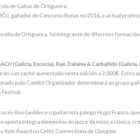
cola de Gaitas de Ortigueira.
ÖJ, gañador do Concurso Runas no 2016, e actual profeso
ello de Ortigueira, foi integrante de diferntes formacións
CH (Galicia, Escocia),
Rae, Dalama & Carballido (Galicia,
arán cun caché aumentado nesta edición a 2.000€. Estes ac
cionado polo Comité Organizador determinará ao grupo gañ
 Festival.
cocés Roo Geddes e o guitarrista galego Hugo Franco, que f
oposta integra elementos do jazz e da música clásica, cr
y Kyle Award no Celtic Connections de Glasgow.