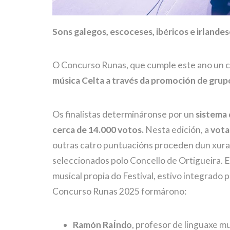
Sons galegos, escoceses, ibéricos e irlande
O Concurso Runas, que cumple este ano un cu
música Celta a través da promoción de grup
Os finalistas determináronse por un
sistema 
cerca de 14.000 votos.
Nesta edición, a
vota
outras catro puntuacións proceden dun xur
seleccionados polo Concello de Ortigueira. Es
musical propia do Festival, estivo integrado 
Concurso Runas 2025 formárono:
Ramón RaÍndo
, profesor de linguaxe mu