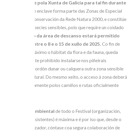
expresamente pola Xunta de Galicia para tal fin durante
o Festival
. Este enclave forma parte das Zonas de Especial
Protección e Conservación da Rede Natura 2000, e constitúe
o hábitat de especies sensibles, polo que require un coidado
especial.
O uso da área de descanso estará permitido
unicamente entre o 8 e o 15 de xullo de 2025.
Co fin de
preservar ao máximo o hábitat da flora e da fauna, queda
terminantemente prohibido instalarse nos piñeirais
adxacentes, o cordón dunar ou calquera outra zona sensible
da contorna natural. Do mesmo xeito, o acceso á zona deberá
realizarse unicamente polos camiños e rutas oficialmente
sinalizados.
A conciencia ambiental
de todo o Festival (organización,
autoridades e asistentes) é máxima e é por iso que, desde o
Comité Organizador, cóntase coa segura colaboración de