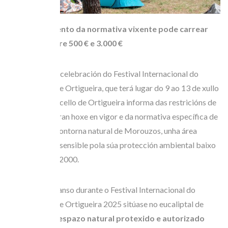
O incumprimento da normativa vixente pode carrear
multas de entre 500 € e 3.000 €
Con motivo da celebración do Festival Internacional do
Mundo Celta de Ortigueira, que terá lugar do 9 ao 13 de xullo
de 2025, o Concello de Ortigueira informa das restricións de
tráfico que entran hoxe en vigor e da normativa específica de
acampada na contorna natural de Morouzos, unha área
especialmente sensible pola súa protección ambiental baixo
a Rede Natura 2000.
A área de descanso durante o Festival Internacional do
Mundo Celta de Ortigueira 2025 sitúase no eucaliptal de
Morouzos,
un espazo natural protexido e autorizado