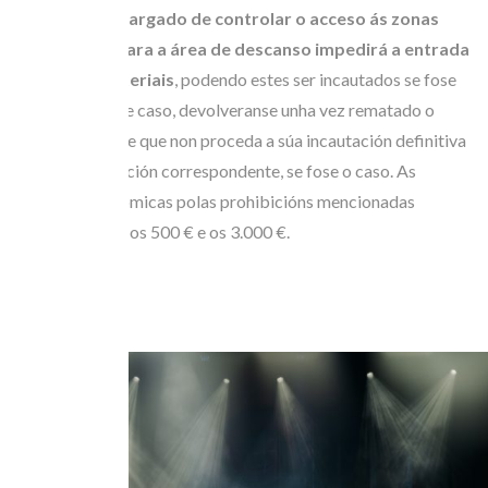
O persoal encargado de controlar o acceso ás zonas
delimitadas para a área de descanso impedirá a entrada
con estes materiais
, podendo estes ser incautados se fose
necesario. Nese caso, devolveranse unha vez rematado o
Festival, sempre que non proceda a súa incautación definitiva
e se aboe a sanción correspondente, se fose o caso. As
sancións económicas polas prohibicións mencionadas
oscilarán entre os 500 € e os 3.000 €.