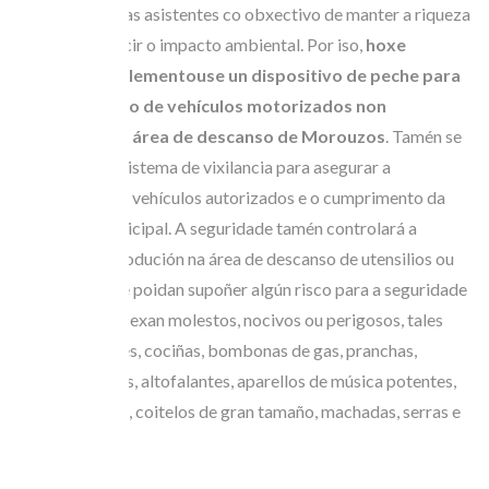
todas as persoas asistentes co obxectivo de manter a riqueza
da zona e reducir o impacto ambiental. Por iso,
hoxe
mércores implementouse un dispositivo de peche para
evitar o acceso de vehículos motorizados non
autorizados á área de descanso de Morouzos
. Tamén se
despregou un sistema de vixilancia para asegurar a
circulación dos vehículos autorizados e o cumprimento da
normativa municipal. A seguridade tamén controlará a
posesión e introdución na área de descanso de utensilios ou
maquinaria que poidan supoñer algún risco para a seguridade
cidadá ou que sexan molestos, nocivos ou perigosos, tales
como xeradores, cociñas, bombonas de gas, pranchas,
neveiras, fornos, altofalantes, aparellos de música potentes,
amplificadores, coitelos de gran tamaño, machadas, serras e
similares.