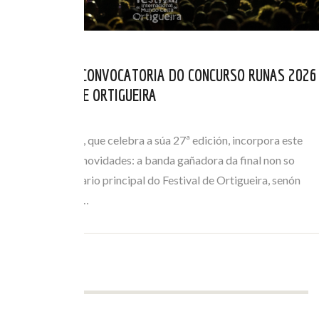
ABERTA NOVA CONVOCATORIA DO CONCURSO RUNAS 2026
DO FESTIVAL DE ORTIGUEIRA
ABR 01, 2026
O certame Runas, que celebra a súa 27ª edición, incorpora este
ano importantes novidades: a banda gañadora da final non so
actuará no escenario principal do Festival de Ortigueira, senón
que tamén terá a…