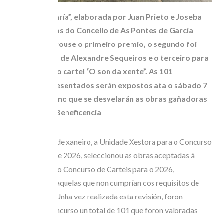
A obra, “Romaría”, elaborada por Juan Prieto e Joseba
Silvent, veciños do Concello de As Pontes de García
Rodríguez, levouse o primeiro premio, o segundo foi
para “Foliada”, de Alexandre Sequeiros e o terceiro para
Anxo Varela co cartel “O son da xente”. As 101
propostas presentados serán expostos ata o sábado 7
de marzo, día no que se desvelarán as obras gañadoras
no Teatro da Beneficencia
O pasado mes de xaneiro, a Unidade Xestora para o Concurso
de Carteis deste 2026, seleccionou as obras aceptadas á
participación no Concurso de Carteis para o 2026,
desestimando aquelas que non cumprían cos requisitos de
participación. Unha vez realizada esta revisión, foron
admitidas a concurso un total de 101 que foron valoradas