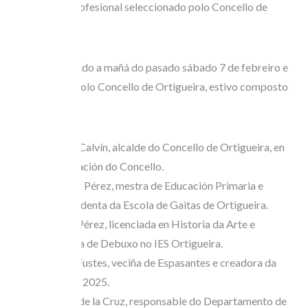
polo xurado profesional seleccionado polo Concello de
Ortigueira.
O xurado, reunido a mañá do pasado sábado 7 de febreiro e
seleccionado polo Concello de Ortigueira, estivo composto
por:
Valentín Calvín, alcalde do Concello de Ortigueira, en
represntación do Concello.
Estefanía Pérez, mestra de Educación Primaria e
vicepresidenta da Escola de Gaitas de Ortigueira.
Patricia Pérez, licenciada en Historia da Arte e
profesora de Debuxo no IES Ortigueira.
Mónica Fustes, veciña de Espasantes e creadora da
imaxe do 2025.
Elisardo de la Cruz, responsable do Departamento de