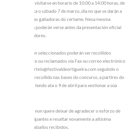
mostra poderá visitarse en horario de 10:00 a 14:00 horas, de
luns a venres, ata o sábado 7 de marzo, día no que se darán a
coñecer as obras gañadoras do certame. Nesa mesma
xornada, tamén poderán verse antes da presentación oficial
os carteis gañadores.
Os traballos non seleccionados poderán ser recollidos
presencialmente ou reclamados vía Fax ou correo electrónico
ao enderezo carteis@festivaldeortigueira.com seguindo o
procedemento recollido nas bases do concurso, a partires do
día 9 de marzo, tendo ata o 9 de abril para xestionar a súa
recollida.
A organización non quere deixar de agradecer o esforzo de
todos os participantes e resaltar novamente a altísima
calidade dos traballos recibidos.