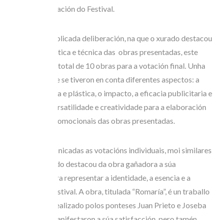
Comunicación do Festival.
Tras unha complicada deliberación, na que o xurado destacou
a calidade artística e técnica das obras presentadas, este
seleccionou un total de 10 obras para a votación final. Unha
votación na que se tiveron en conta diferentes aspectos: a
calidade gráfica e plástica, o impacto, a eficacia publicitaria e
de imaxe e a versatilidade e creatividade para a elaboración
de materiais promocionais das obras presentadas.
Unha vez comunicadas as votacións individuais, moi similares
entre si, o xurado destacou da obra gañadora a súa
capacidade para representar a identidade, a esencia e a
tradición do Festival. A obra, titulada “Romaría”, é un traballo
colaborativo realizado polos ponteses Juan Prieto e Joseba
Silvent, quen manifestaron a súa satisfacción, pero tamén