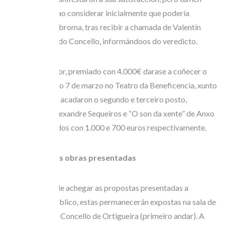
incredulidade, ao considerar inicialmente que podería
tratarse dunha broma, tras recibir a chamada de Valentín
Calvín, alcalde do Concello, informándoos do veredicto.
O cartel gañador, premiado con 4.000€ darase a coñecer o
próximo sábado 7 de marzo no Teatro da Beneficencia, xunto
cos carteis que acadaron o segundo e terceiro posto,
“Foliada” de Alexandre Sequeiros e “O son da xente” de Anxo
Varela, premiados con 1.000 e 700 euros respectivamente.
Exposición das obras presentadas
Co obxectivo de achegar as propostas presentadas a
concurso ao público, estas permanecerán expostas na sala de
exposicións do Concello de Ortigueira (primeiro andar). A