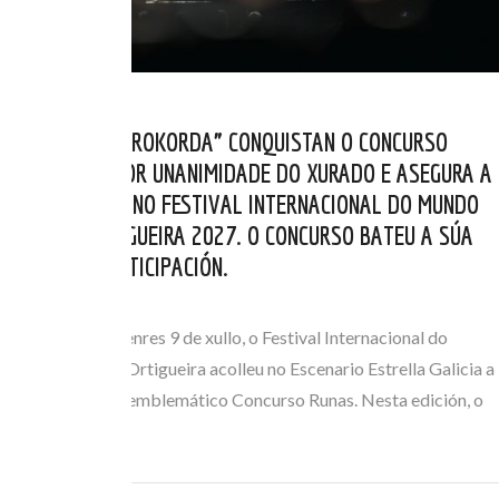
OS BELGAS “AÉROKORDA” CONQUISTAN O CONCURSO
RUNAS 2026 POR UNANIMIDADE DO XURADO E ASEGURA A
SÚA PRESENZA NO FESTIVAL INTERNACIONAL DO MUNDO
CELTA DE ORTIGUEIRA 2027. O CONCURSO BATEU A SÚA
MARCA DE PARTICIPACIÓN.
XUL 10, 2026
Na xornada do venres 9 de xullo, o Festival Internacional do
Mundo Celta de Ortigueira acolleu no Escenario Estrella Galicia a
gran final do seu emblemático Concurso Runas. Nesta edición, o
trío belga de…