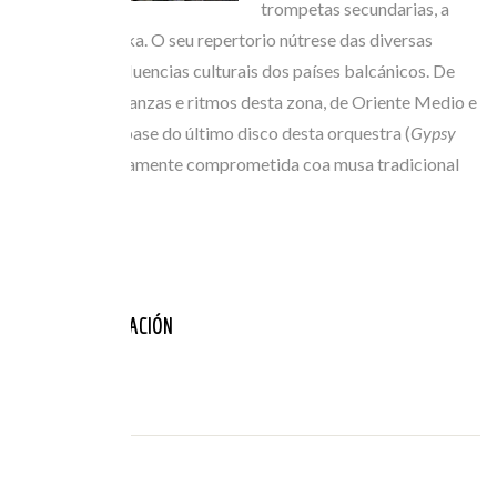
trompetas secundarias, a
tuba e a darbuka. O seu repertorio nútrese das diversas
tradicións e influencias culturais dos países balcánicos. De
feito, antigas danzas e ritmos desta zona, de Oriente Medio e
de India son a base do último disco desta orquestra (
Gypsy
Follies
) decididamente comprometida coa musa tradicional
xitana.
NULL
ANOS PARTICIPACIÓN
2006
FESTIVAL: