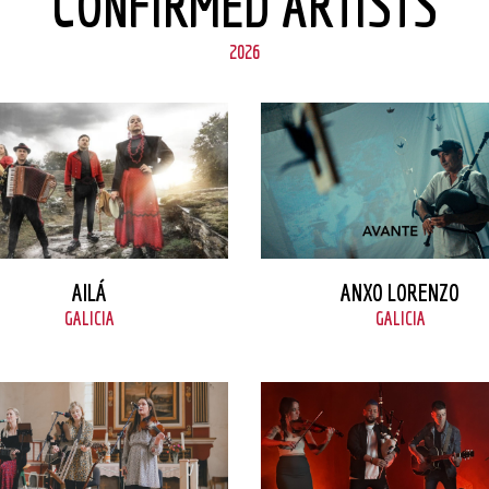
CONFIRMED ARTISTS
2026
VER FICHA
VER FICHA
AILÁ
ANXO LORENZO
GALICIA
GALICIA