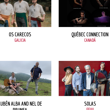
VER FICHA
VER FICHA
QUÉBEC CONNECTION
OS CARECOS
CANADÁ
GALICIA
VER FICHA
VER FICHA
RUBÉN ALBA AND NEL DE
SOLAS
PRUNEA
EEUU