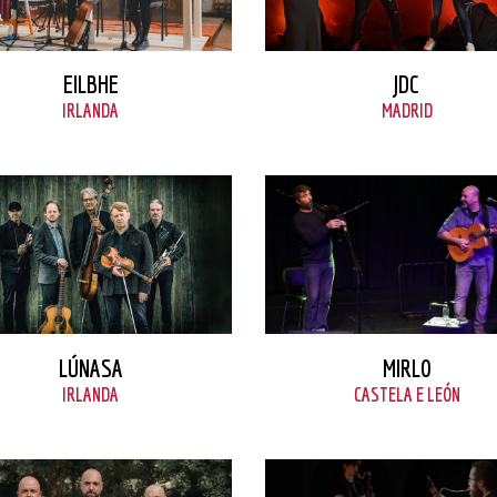
VER FICHA
VER FICHA
EILBHE
JDC
IRLANDA
MADRID
VER FICHA
MIRLO
LÚNASA
VER FICHA
CASTELA E LEÓN
IRLANDA