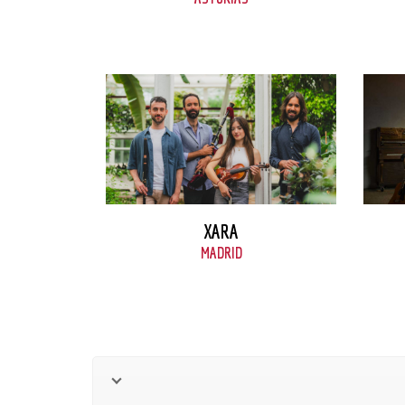
VER FICHA
XARA
MADRID