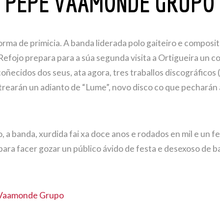
PEPE VAAMONDE GRUPO
orma de primicia. A banda liderada polo gaiteiro e composi
efojo prepara para a súa segunda visita a Ortigueira un c
oñecidos dos seus, ata agora, tres traballos discográficos 
strearán un adianto de “Lume”, novo disco co que pecharán
, a banda, xurdida fai xa doce anos e rodados en mil e un f
ara facer gozar un público ávido de festa e desexoso de b
e Vaamonde Grupo