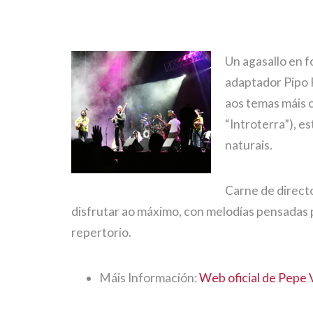
Un agasallo en f
adaptador Pipo R
aos temas máis c
“Introterra”), e
naturais.
Carne de directo
disfrutar ao máximo, con melodías pensadas p
repertorio.
Máis Información:
Web oficial de Pep