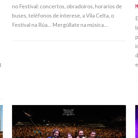
no Festival: concertos, obradoiros, horarios de
M
buses, teléfonos de interese, a Vila Celta, o
E
Festival na Rúa… Mergúllate na música…
b
p
i
d
l