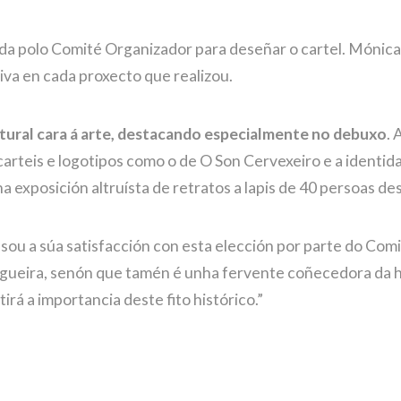
ixida polo Comité Organizador para deseñar o cartel. Mónic
iva en cada proxecto que realizou.
atural cara á arte, destacando especialmente no debuxo
. 
 carteis e logotipos como o de O Son Cervexeiro e a ident
 exposición altruísta de retratos a lapis de 40 persoas d
esou a súa satisfacción con esta elección por parte do Co
igueira, senón que tamén é unha fervente coñecedora da his
irá a importancia deste fito histórico.”