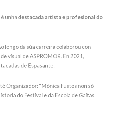
a é unha
destacada artista e profesional do
Ao longo da súa carreira colaborou con
idade visual de ASPROMOR. En 2021,
estacadas de Espasante.
mité Organizador: “Mónica Fustes non só
toria do Festival e da Escola de Gaitas.