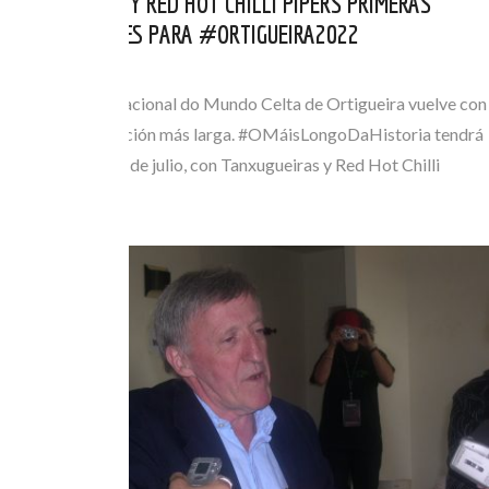
TANXUGUEIRAS Y RED HOT CHILLI PIPERS PRIMERAS
CONFIRMACIONES PARA #ORTIGUEIRA2022
FEB 16, 2022
El Festival Internacional do Mundo Celta de Ortigueira vuelve con
la que será su edición más larga. #OMáisLongoDaHistoria tendrá
lugar del 10 al 17 de julio, con Tanxugueiras y Red Hot Chilli
Pipers como…