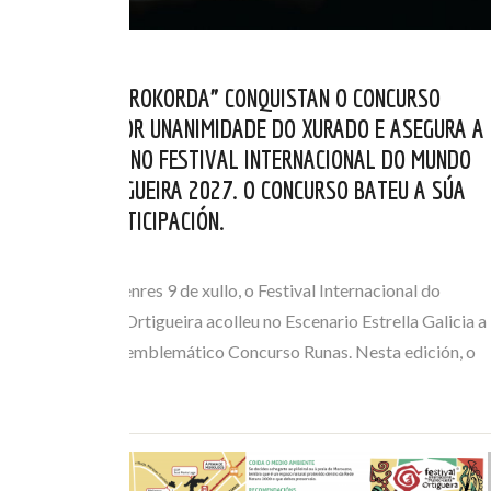
OS BELGAS “AÉROKORDA” CONQUISTAN O CONCURSO
RUNAS 2026 POR UNANIMIDADE DO XURADO E ASEGURA A
SÚA PRESENZA NO FESTIVAL INTERNACIONAL DO MUNDO
CELTA DE ORTIGUEIRA 2027. O CONCURSO BATEU A SÚA
MARCA DE PARTICIPACIÓN.
XUL 10, 2026
Na xornada do venres 9 de xullo, o Festival Internacional do
Mundo Celta de Ortigueira acolleu no Escenario Estrella Galicia a
gran final do seu emblemático Concurso Runas. Nesta edición, o
trío belga de…