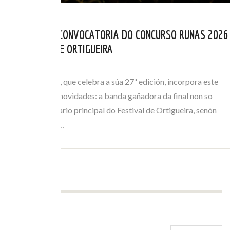
ABERTA NOVA CONVOCATORIA DO CONCURSO RUNAS 2026
DO FESTIVAL DE ORTIGUEIRA
ABR 01, 2026
O certame Runas, que celebra a súa 27ª edición, incorpora este
ano importantes novidades: a banda gañadora da final non so
actuará no escenario principal do Festival de Ortigueira, senón
que tamén terá a…