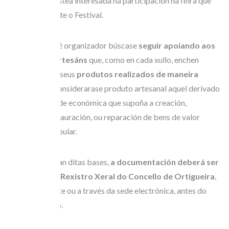
xurídica
que estea interesada na participación na feira que
ten lugar durante o Festival.
Desde o comité organizador búscase
seguir apoiando aos
produtores artesáns
que, como en cada xullo, enchen
Ortigueira cos seus
produtos realizados de maneira
tradicional
. Considerarase produto artesanal aquel derivado
dunha actividade económica que supoña a creación,
produción, restauración, ou reparación de bens de valor
artístico ou popular.
Tal e como rezan ditas bases,
a documentación deberá ser
entregada no Rexistro Xeral do Concello de Ortigueira
,
presencialmente ou a través da sede electrónica, antes do
luns 29 de maio.