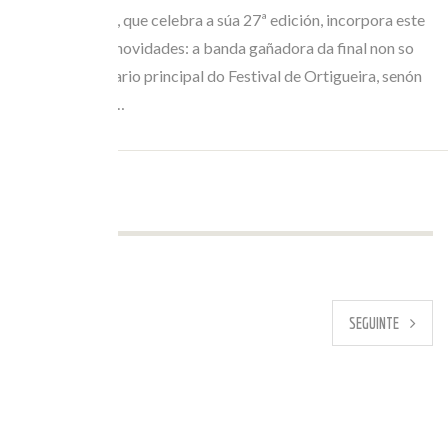
O certame Runas, que celebra a súa 27ª edición, incorpora este
ano importantes novidades: a banda gañadora da final non so
actuará no escenario principal do Festival de Ortigueira, senón
que tamén terá a…
PREVIO
SEGUINTE