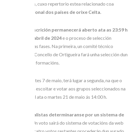
dez integrantes, cuxo repertorio estea relacionado coa
música tradicional dos países de orixe Celta.
O prazo de inscrición permanecerá aberto ata as 23:59 h
do luns 29 de abril de 2024
e o proceso de selección
constará de dúas fases. Na primeira, un comité técnico
nomeado polo Concello de Ortigueira fará unha selección dun
máximo de dez formacións.
A partir do martes 7 de maio, terá lugar a segunda, na que o
público poderá escoitar e votar aos grupos seleccionados na
web do Festival ata o martes 21 de maio ás 14:00 h.
Os grupos finalistas determinaranse por un sistema de
cinco votos.
Un voto sairá do sistema de votacións da web
do Festival, os catro votos restantes procederán dun xurado