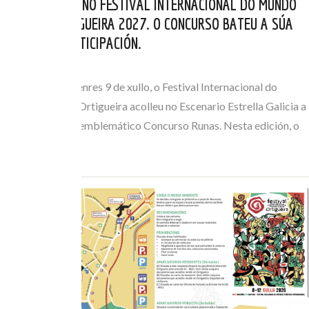
SÚA PRESENZA NO FESTIVAL INTERNACIONAL DO MUNDO
CELTA DE ORTIGUEIRA 2027. O CONCURSO BATEU A SÚA
MARCA DE PARTICIPACIÓN.
XUL 10, 2026
Na xornada do venres 9 de xullo, o Festival Internacional do
Mundo Celta de Ortigueira acolleu no Escenario Estrella Galicia a
gran final do seu emblemático Concurso Runas. Nesta edición, o
trío belga de…