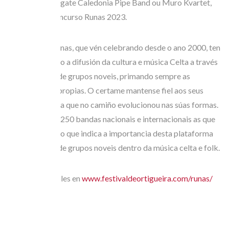
Boghall & Bathgate Caledonia Pipe Band ou Muro Kvartet,
gañador do Concurso Runas 2023.
O Concurso Runas, que vén celebrando desde o ano 2000, ten
como obxectivo a difusión da cultura e música Celta a través
da promoción de grupos noveis, primando sempre as
composicións propias. O certame mantense fiel aos seus
principios, aínda que no camiño evolucionou nas súas formas.
Xa son máis de 250 bandas nacionais e internacionais as que
pasaron por el, o que indica a importancia desta plataforma
de promoción de grupos noveis dentro da música celta e folk.
Bases dispoñibles en
www.festivaldeortigueira.com/runas/