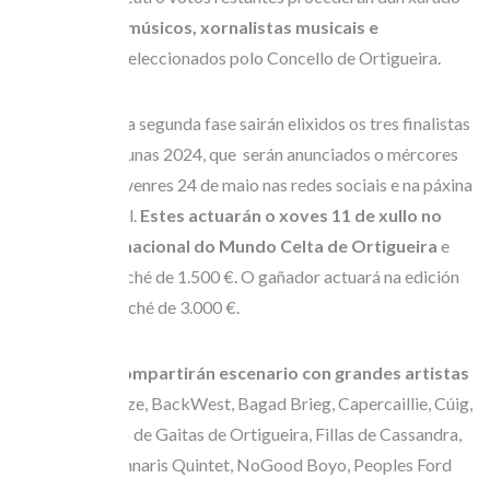
composto por
músicos, xornalistas musicais e
promotores
seleccionados polo Concello de Ortigueira.
Do resultado da segunda fase sairán elixidos os tres finalistas
do Concurso Runas 2024, que serán anunciados o mércores
22, xoves 23 e venres 24 de maio nas redes sociais e na páxina
web do Festival.
Estes actuarán o xoves 11 de xullo no
Festival Internacional do Mundo Celta de Ortigueira
e
recibirán un caché de 1.500 €. O gañador actuará na edición
de 2025 cun caché de 3.000 €.
Os finalistas
compartirán escenario con grandes artistas
como Ailá, Aroze, BackWest, Bagad Brieg, Capercaillie, Cúig,
Dervish, Escola de Gaitas de Ortigueira, Fillas de Cassandra,
Green Lads, Kinnaris Quintet, NoGood Boyo, Peoples Ford