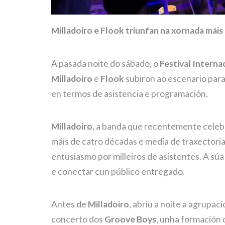
Milladoiro e Flook triunfan na xornada máis 
A pasada noite do sábado, o
Festival Interna
Milladoiro
e
Flook
subiron ao escenario para
en termos de asistencia e programación.
Milladoiro
, a banda que recentemente celeb
máis de catro décadas e media de traxectoria
entusiasmo por milleiros de asistentes. A sú
e conectar cun público entregado.
Antes de
Milladoiro
, abriu a noite a agrupac
concerto dos
Groove Boys
, unha formación q