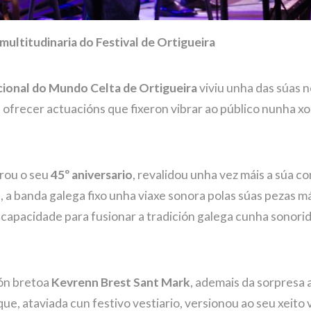
multitudinaria do Festival de Ortigueira
cional do Mundo Celta de Ortigueira
viviu unha das súas n
 ofrecer actuacións que fixeron vibrar ao público nunha x
rou o seu
45º aniversario
, revalidou unha vez máis a súa c
, a banda galega fixo unha viaxe sonora polas súas pezas m
a capacidade para fusionar a tradición galega cunha sonor
ión bretoa
Kevrenn Brest Sant Mark
, ademais da sorpresa 
ue, ataviada cun festivo vestiario, versionou ao seu xeito 