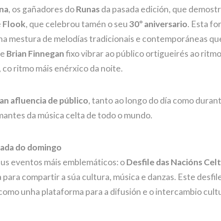
na
, os gañadores do
Runas
da pasada edición, que demostr
e
Flook
, que celebrou tamén o seu
30º aniversario
. Esta f
ha mestura de melodías tradicionais e contemporáneas que
e
Brian Finnegan
fixo vibrar ao público ortigueirés ao ritm
, co ritmo máis enérxico da noite.
an afluencia de público
, tanto ao longo do día como durant
mantes da música celta de todo o mundo.
rnada do domingo
eus eventos máis emblemáticos: o
Desfile das Nacións Cel
ta para compartir a súa cultura, música e danzas. Este desfi
como unha plataforma para a difusión e o intercambio cultu