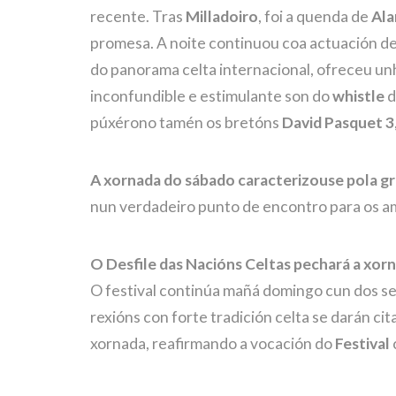
recente. Tras
Milladoiro
, foi a quenda de
Ala
promesa. A noite continuou coa actuación d
do panorama celta internacional, ofreceu un
inconfundible e estimulante son do
whistle
d
púxérono tamén os bretóns
David Pasquet 3
A xornada do sábado caracterizouse pola gr
nun verdadeiro punto de encontro para os a
O Desfile das Nacións Celtas pechará a xo
O festival continúa mañá domingo cun dos s
rexións con forte tradición celta se darán ci
xornada, reafirmando a vocación do
Festival