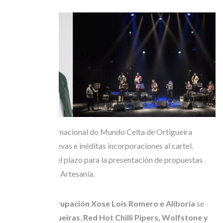
El Festival Internacional do Mundo Celta de Ortigueira
anuncia dos nuevas e inéditas incorporaciones al cartel.
También abre el plazo para la presentación de propuestas
para la Feria de Artesanía.
Baiuca y la agrupación Xose Lois Romero e Aliboria
se
unen a
Tanxugueiras
,
Red Hot Chilli Pipers, Wolfstone y