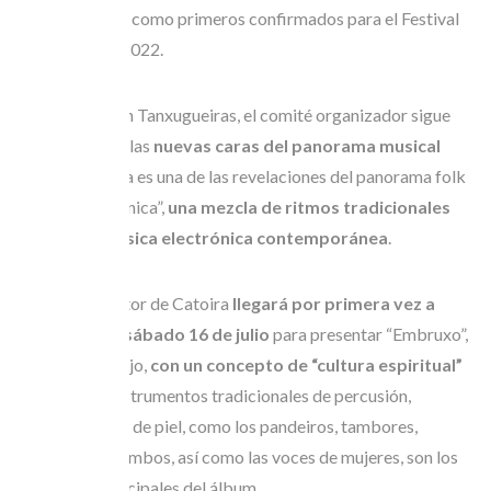
Luar na Lubre
como primeros confirmados para el Festival
de Ortigueira 2022.
Al igual que con Tanxugueiras, el comité organizador sigue
apostando por las
nuevas caras del panorama musical
gallego
. Baiuca es una de las revelaciones del panorama folk
con su “folktrónica”,
una mezcla de ritmos tradicionales
gallegos y música electrónica contemporánea
.
El DJ y productor de Catoira
llegará por primera vez a
Ortigueira
el sábado 16 de julio
para presentar “Embruxo”,
su último trabajo,
con un concepto de “cultura espiritual”
en el que los instrumentos tradicionales de percusión,
principalmente de piel, como los pandeiros, tambores,
panderetas, bombos, así como las voces de mujeres, son los
elementos principales del álbum.