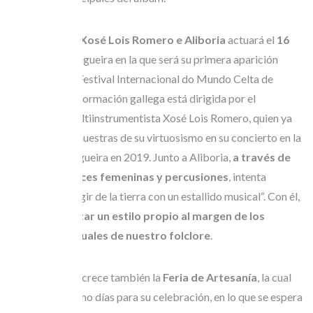
La agrupación
Xosé Lois Romero e Aliboria
actuará el
16
de julio
en Ortigueira en la que será su primera aparición
conjunta en el Festival Internacional do Mundo Celta de
Ortigueira. La formación gallega está dirigida por el
prestigioso multiinstrumentista Xosé Lois Romero, quien ya
había dejado muestras de su virtuosismo en su concierto en la
Iglesia de Ortigueira en 2019. Junto a Aliboria,
a través de
un coro de voces femeninas y percusiones
, intenta
trasladar “el rugir de la tierra con un estallido musical“. Con él,
aspira a aportar un estilo propio al margen de los
códigos habituales de nuestro folclore
.
Con el Festival crece también la
Feria de Artesanía
, la cual
contará con ocho días para su celebración, en lo que se espera