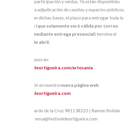
sea un éxito de participación y ventas. Ya están disponibles
las bases para la adjudicación de casetas y espacios públicos.
Tal y como rezan dichas bases, el plazo para entregar toda la
documentación (
que
solamente será válida por correo
certificado o mediante entrega presencial
) termina el
miércoles 27 de abril.
Descarga las bases en:
www.festivaldeortigueira.com/artesania
Más información en nuestra
nueva página web
www.festivaldeortigueira.com
Contacto:
Elisardo de la Cruz 981138225 | Ramón Roldán
658811400 | prensa@festivaldeortigueira.com