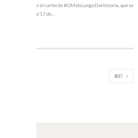
Band, cerrando así el cartel de #OMáisLongoDaHistoria, que se
celebrará del 10 al 17 de…
PREVIOUS
NEXT